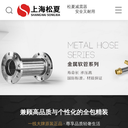
松夏减震器
安全又耐用
兼顾高品质与个性化的全包精装
一线大牌原装正品
· 尊享品质轻奢生活