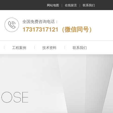
网站地图
|
在线留言
|
联系我们
全国免费咨询电话：
17317317121（微信同号）
工程案例
技术资料
联系我们