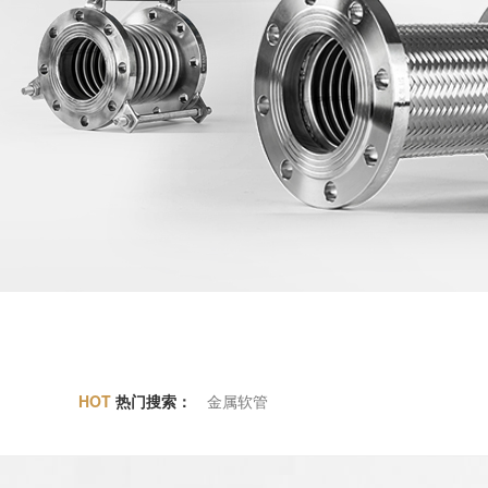
HOT
热门搜索：
金属软管