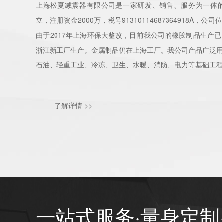
上海松夏减震器有限公司是一家研发、销售、服务为一体的
立，注册资金2000万，税号91310114687364918A
由于2017年上海环保大整改，目前我公司的橡胶制品生产
浙江新工厂生产。金属制品仍在上海工厂。我公司产品广泛
石油、轻重工业、冷冻、卫生、水暖、消防、电力等基础工
了解详情 >>
一站式服务·量身定制