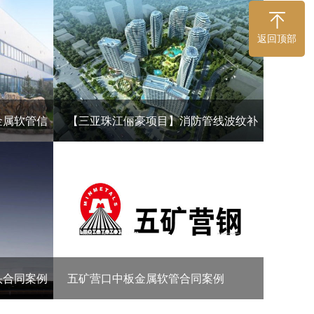
返回顶部
金属软管信
【三亚珠江俪豪项目】消防管线波纹补
偿器信息
管线波纹补偿器信息
头合同案例
五矿营口中板金属软管合同案例