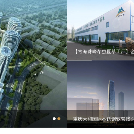
【青海珠峰冬虫夏草工厂】
息
【三亚珠江俪豪项目】消防
重庆天和国际不锈钢软管接