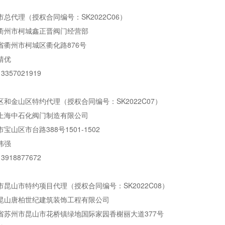
总代理（授权合同编号：SK2022C06）
衢州市柯城鑫正晋阀门经营部
省衢州市柯城区衢化路876号
靖优
357021919
和金山区特约代理（授权合同编号：SK2022C07）
上海中石化阀门制造有限公司
宝山区市台路388号1501-1502
伟强
918877672
昆山市特约项目代理（授权合同编号：SK2022C08）
昆山唐柏世纪建筑装饰工程有限公司
省苏州市昆山市花桥镇绿地国际家园香榭丽大道377号