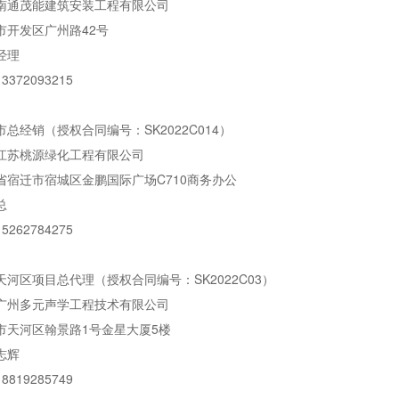
南通茂能建筑安装工程有限公司
市开发区广州路42号
经理
372093215
总经销（授权合同编号：SK2022C014）
江苏桃源绿化工程有限公司
省宿迁市宿城区金鹏国际广场C710商务办公
总
262784275
河区项目总代理（授权合同编号：SK2022C03）
广州多元声学工程技术有限公司
市天河区翰景路1号金星大厦5楼
志辉
819285749