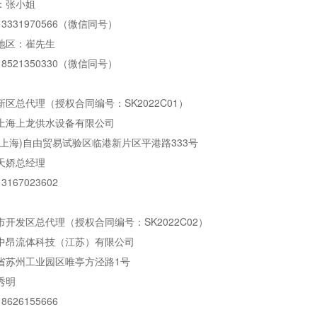
：张小姐
3331970566（微信同号）
地区：崔先生
8521350330（微信同号）
区总代理（授权合同编号：SK2022C01）
上海上龙供水设备有限公司
(上海)自由贸易试验区临港新片区平港路333号
天娇总经理
167023602
开发区总代理（授权合同编号：SK2022C02）
中昂流体科技（江苏）有限公司
省苏州工业园区唯亭方泾路1号
秀明
626155666